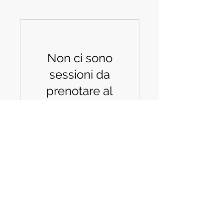
Non ci sono
sessioni da
prenotare al
momento.
Ricontrolla a
breve.
Installazioni CD
©2024 by DCWEBAGENCY di corrias daniel.