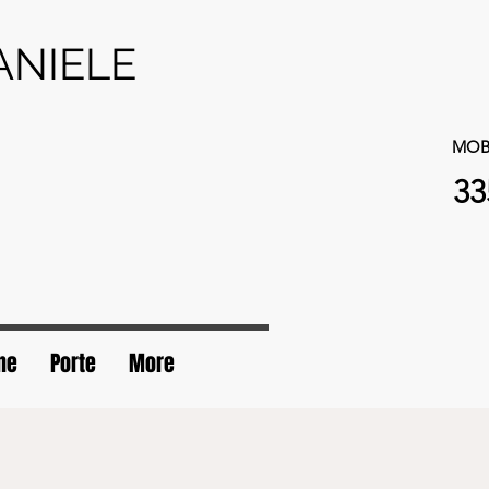
DANIELE
MOB
33
ne
Porte
More