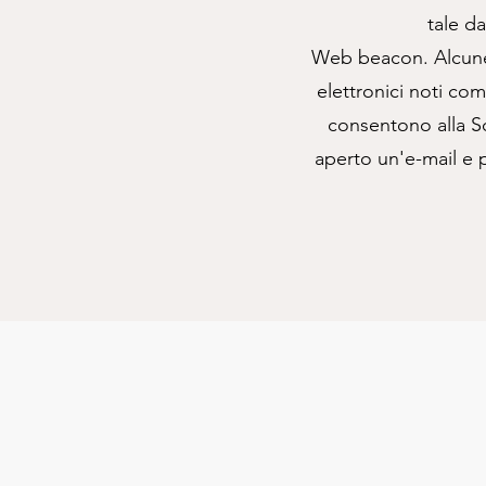
tale da
Web beacon. Alcune s
elettronici noti co
consentono alla So
aperto un'e-mail e p