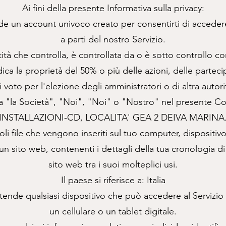
Ai fini della presente Informativa sulla privacy:
de un account univoco creato per consentirti di accedere
a parti del nostro Servizio.
ntità che controlla, è controllata da o è sotto controllo
ca la proprietà del 50% o più delle azioni, delle partecipaz
di voto per l'elezione degli amministratori o di altra autori
 "la Società", "Noi", "Noi" o "Nostro" nel presente Contr
INSTALLAZIONI-CD, LOCALITA' GEA 2 DEIVA MARINA
li file che vengono inseriti sul tuo computer, dispositiv
 un sito web, contenenti i dettagli della tua cronologia d
sito web tra i suoi molteplici usi.
Il paese si riferisce a: Italia
intende qualsiasi dispositivo che può accedere al Serviz
un cellulare o un tablet digitale.