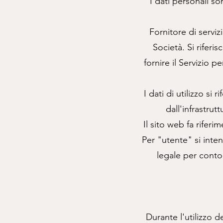
I dati personali so
Fornitore di serviz
Società. Si riferis
fornire il Servizio p
I dati di utilizzo si
dall'infrastrut
Il sito web fa rife
Per "utente" si inten
legale per conto 
Durante l'utilizzo d